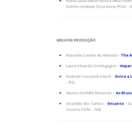
Maria Luísa Barufi Rosa e Nina Pedr
Dohms Unidade Zona Norte (POA – R
MELHOR PRODUÇÃO
Manuela Garske de Almeida –
The A
Laura Eduarda Scortegagna –
Impar
Andriele Cassandra Rech –
Entre a 
– RS)
Alunos da EMEF Renascer –
As Brux
Sivanildo dos Santos –
Encanto
– Es
Socorro (Tefé – AM)