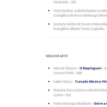
(Gramado – RS)
Victor Rauber, Isabela Rauber e Is
Evangélica de Novo Hamburgo (Novo
Leonara Godoy de Souza e Manoel
Evangélico Alberto Torres (Lajeado –
MELHOR ARTE
Hibs de Oliveira –
O Mapinguari
– E
Socorro (Tefé – AM)
Kalkin Weiss –
Tratado Místico-Fil
Mariane Foss Lovison e Moniki Schi
Cunha – RS)
Pedro Henrique Mambrini –
Entre a 