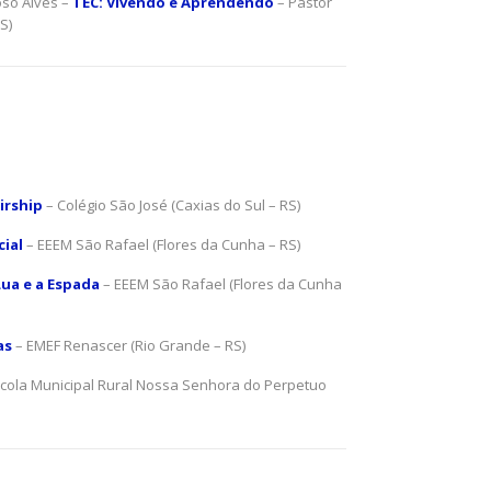
oso Alves –
TEC: Vivendo e Aprendendo
– Pastor
S)
irship
– Colégio São José (Caxias do Sul – RS)
cial
– EEEM São Rafael (Flores da Cunha – RS)
Lua e a Espada
– EEEM São Rafael (Flores da Cunha
as
– EMEF Renascer (Rio Grande – RS)
cola Municipal Rural Nossa Senhora do Perpetuo