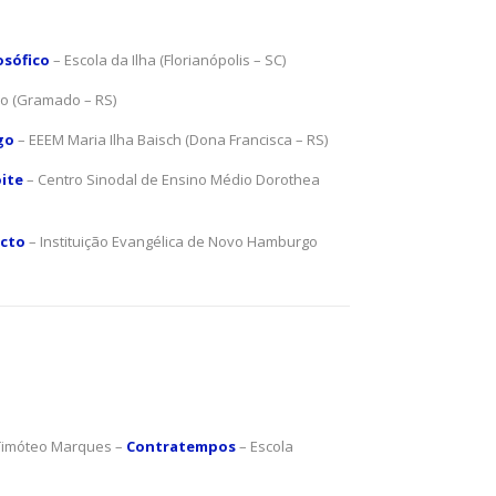
osófico
– Escola da Ilha (Florianópolis – SC)
o (Gramado – RS)
go
– EEEM Maria Ilha Baisch (Dona Francisca – RS)
ite
– Centro Sinodal de Ensino Médio Dorothea
cto
– Instituição Evangélica de Novo Hamburgo
 Timóteo Marques –
Contratempos
– Escola