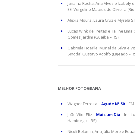
Janaina Rocha, Ana Alves e Izabely d
EE. Vergelino Mateus de Oliveira (Ri
Alexia Moura, Laura Cruz e Myrela Si
Lucas Wink de Freitas e Tailine Lima 
Gomes Jardim (Guaíba – RS)
Gabriela Hoerlle, Muriel da Silva e Vi
Sinodal Gustavo Adolfo (Lajeado – R
MELHOR FOTOGRAFIA
Wagner Ferreira –
Açude Nº 50
– EM 
João Vitor Eltz –
Mais um Dia
– Insti
Hamburgo – RS)
Nicoli Belamin, Ana Júlia Moro e Ed