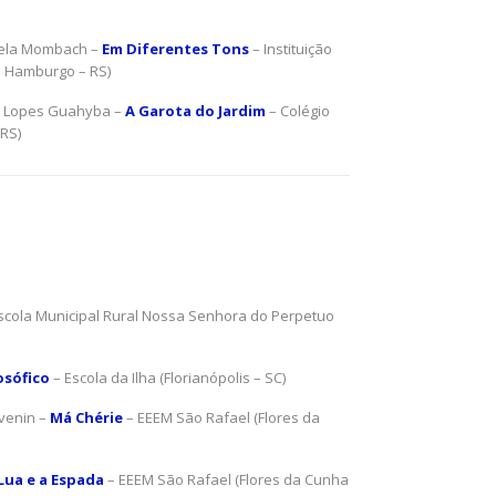
abela Mombach –
Em Diferentes Tons
– Instituição
 Hamburgo – RS)
a Lopes Guahyba –
A Garota do Jardim
– Colégio
 RS)
scola Municipal Rural Nossa Senhora do Perpetuo
osófico
– Escola da Ilha (Florianópolis – SC)
avenin –
Má Chérie
– EEEM São Rafael (Flores da
Lua e a Espada
– EEEM São Rafael (Flores da Cunha