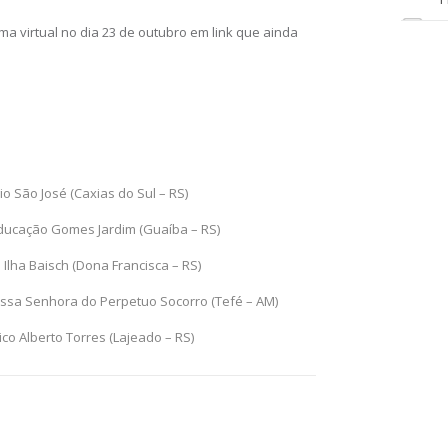
a virtual no dia 23 de outubro em link que ainda
io São José (Caxias do Sul – RS)
Educação Gomes Jardim (Guaíba – RS)
Ilha Baisch (Dona Francisca – RS)
ossa Senhora do Perpetuo Socorro (Tefé – AM)
co Alberto Torres (Lajeado – RS)