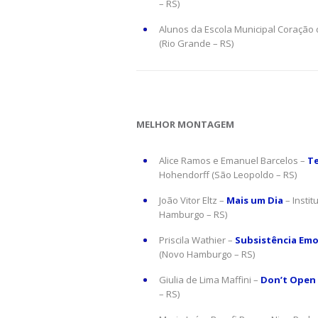
– RS)
Alunos da Escola Municipal Coração 
(Rio Grande – RS)
MELHOR MONTAGEM
Alice Ramos e Emanuel Barcelos –
T
Hohendorff (São Leopoldo – RS)
João Vitor Eltz –
Mais um Dia
– Insti
Hamburgo – RS)
Priscila Wathier –
Subsistência Emo
(Novo Hamburgo – RS)
Giulia de Lima Maffini –
Don’t Open
– RS)