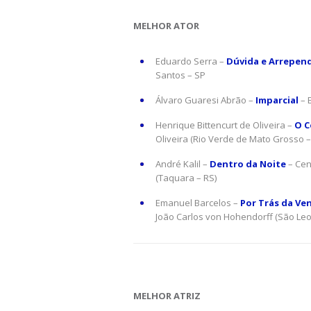
MELHOR ATOR
Eduardo Serra –
Dúvida e Arrepen
Santos – SP
Álvaro Guaresi Abrão –
Imparcial
– 
Henrique Bittencurt de Oliveira –
O C
Oliveira (Rio Verde de Mato Grosso 
André Kalil –
Dentro da Noite
– Cen
(Taquara – RS)
Emanuel Barcelos –
Por Trás da V
João Carlos von Hohendorff (São Leo
MELHOR ATRIZ