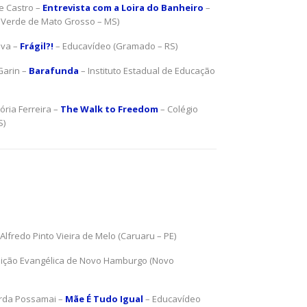
e Castro –
Entrevista com a Loira do Banheiro
–
o Verde de Mato Grosso – MS)
lva –
Frágil?!
– Educavídeo (Gramado – RS)
Garin –
Barafunda
– Instituto Estadual de Educação
tória Ferreira –
The Walk to Freedom
– Colégio
S)
Alfredo Pinto Vieira de Melo (Caruaru – PE)
tuição Evangélica de Novo Hamburgo (Novo
uarda Possamai –
Mãe É Tudo Igual
– Educavídeo