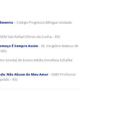
dimento
– Colégio Progresso Bilíngue Unidade
EEEM São Rafael (Flores da Cunha – RS)
omeço É Sempre Assim
– EE. Vergelino Mateus de
– MS)
tro Sinodal de Ensino Médio Dorothea Schäfke
enda: Não Abuse do Meu Amor
– EMEF Professor
poldo – RS)