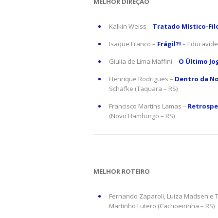
MELHOR DIREÇÃO
Kalkin Weiss –
Tratado Místico-Fil
Isaque Franco –
Frágil?!
– Educavíde
Giulia de Lima Maffini –
O Último Jo
Henrique Rodrigues –
Dentro da No
Schäfke (Taquara – RS)
Francisco Martins Lamas –
Retrospe
(Novo Hamburgo – RS)
MELHOR ROTEIRO
Fernando Zaparoli, Luiza Madsen e
Martinho Lutero (Cachoeirinha – RS)