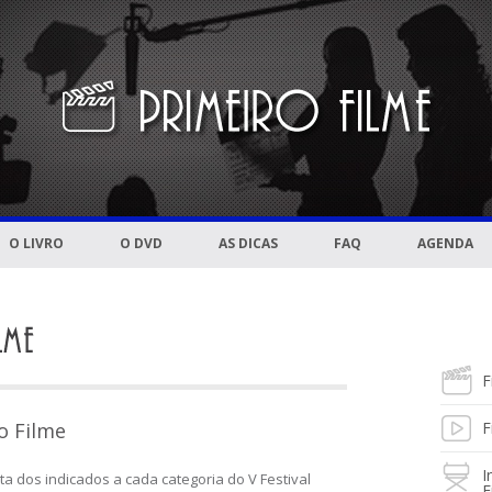
O LIVRO
O DVD
AS DICAS
FAQ
AGENDA
F
ro Filme
F
I
ta dos indicados a cada categoria do V Festival
F